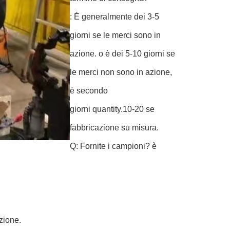
: È generalmente dei 3-5
giorni se le merci sono in
azione. o è dei 5-10 giorni se
le merci non sono in azione,
è secondo
giorni quantity.10-20 se
fabbricazione su misura.
Q: Fornite i campioni? è
izione.