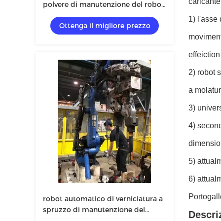
caricante
polvere di manutenzione del robot
della presa d'aria
1) l'asse
Ottenga il migliore prezzo
movimento
effeiction
2) robot 
a molatur
3) univer
4) second
dimension
5) attual
6) attual
Portogall
robot automatico di verniciatura a
spruzzo di manutenzione del
Descri
robot 6kg