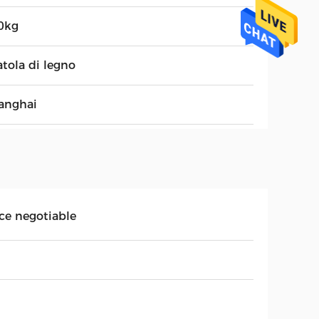
0kg
atola di legno
anghai
ice negotiable