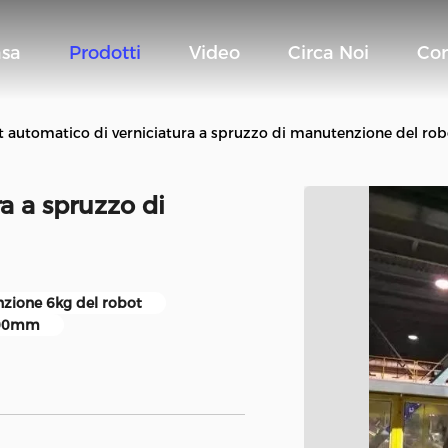
sa
Prodotti
Video
Circa Noi
Con
t automatico di verniciatura a spruzzo di manutenzione del rob
a a spruzzo di
zione 6kg del robot
1500mm