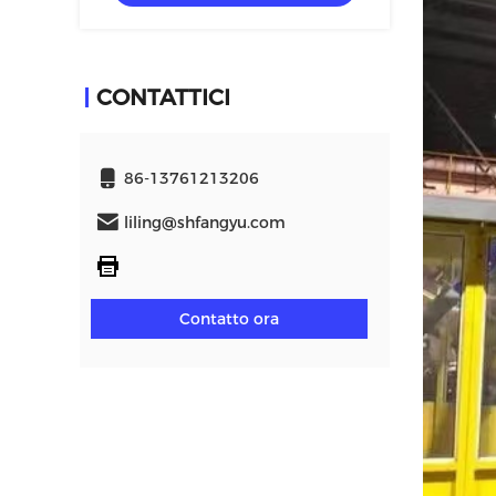
CONTATTICI
86-13761213206
liling@shfangyu.com
Contatto ora