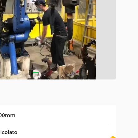
500mm
icolato