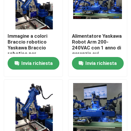
Immagine a colori
Alimentatore Yaskawa
Braccio robotico
Robot Arm 200-
Yaskawa Braccio
240VAC con 1 anno di
robotico per
garanzia sui
automazione
componenti principali
Invia richiesta
Invia richiesta
industriale per la
produzione industriale
Casa
Prodotti
Video