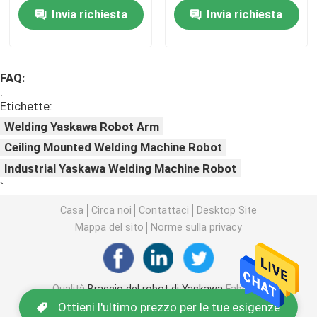
industriale
Invia richiesta
Invia richiesta
Braccio del robot di Yaskawa
FAQ:
visione del robot 3D
.
Etichette:
Welding Yaskawa Robot Arm
Stazioni di lavoro robot
Ceiling Mounted Welding Machine Robot
Industrial Yaskawa Welding Machine Robot
Accessori del robot
`
Casa
Circa noi
Contattaci
Desktop Site
Rivestimento protettivo del robot
Mappa del sito
Norme sulla privacy
Parti del robot
Qualità
Braccio del robot di Yaskawa
Fabbrica
cinese.Copyright © 2026
Posizionatore del robot
Ottieni l'ultimo prezzo per le tue esigenze