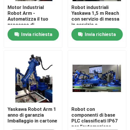
Motor Industrial
Robot industriali
Robot Arm -
Yaskawa 1,5 m Reach
Circa noi
Automatizza il tuo
con servizio di messa
processo di
in servizio e
produzione con
formazione
Invia richiesta
Invia richiesta
Giro della fabbrica
componenti principali
Controllo di qualità
Contattici
Notizie
Casi
Yaskawa Robot Arm 1
Robot con
anno di garanzia
componenti di base
Imballaggio in cartone
PLC classificati IP67
per l'automazione
Richieda una citazione