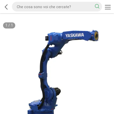
1
/
1